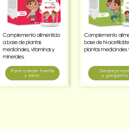
Complemento alimenticio
Complemento alimen
a base
de plantas
base de N-acetilciste
medicinales, vitaminas y
plantas medicinales 
minerales.
Para crecer fuerte
Despeja nari
y sano.
y garganta