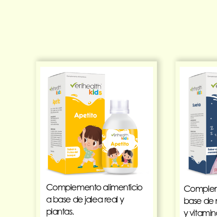
Complemento alimenticio
Compleme
a base de jalea real y
base de 
plantas.
y vitamin