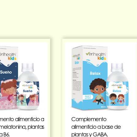
nto alimenticio a
Complemento
melatonina, plantas
alimenticio a base de
a B6.
plantas y GABA.