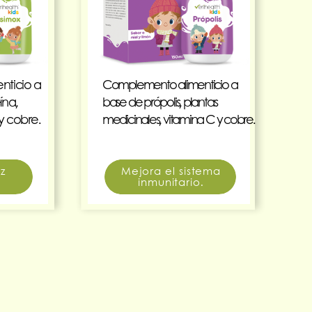
ticio a
Complemento alimenticio a
ína,
base de própolis, plantas
y cobre.
medicinales, vitamina C y cobre.
z
Mejora el sistema
.
inmunitario.