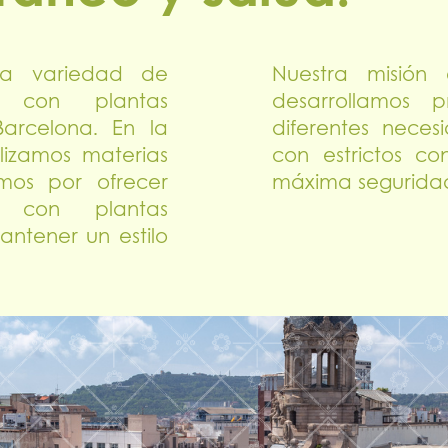
ia variedad de
Nuestra misión
s con plantas
desarrollamos 
Barcelona. En la
diferentes neces
ilizamos materias
con estrictos co
mos por ofrecer
máxima seguridad
s con plantas
antener un estilo